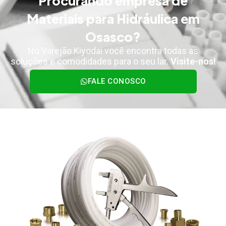
Procurando empresa de
Materiais para Hidráulica em
Osasco?
No Varejão Kiyodai você encontra todas as
soluções e comodidades para o seu lar.
Visite-nos!
FALE CONOSCO